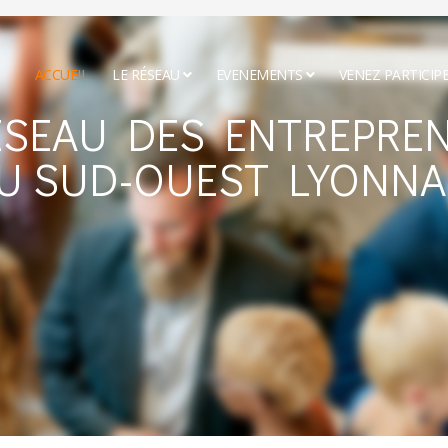
ACCUEIL
LE RÉSEAU
EVENEMENTS
VENEZ PARTICIP
ESEAU DES ENTREPRE
U SUD-OUEST LYONNA