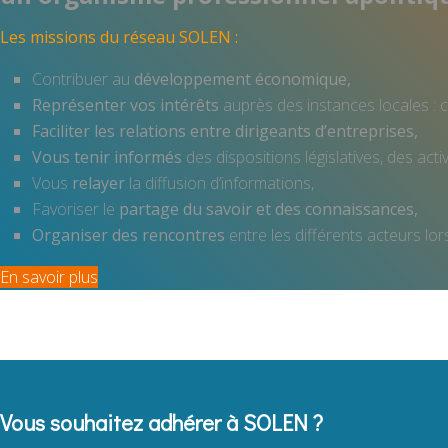
Les missions du réseau SOLEN :
Contribuer au
développement économique,
Représenter vos intérêts
auprès des instances locales : col
Faciliter les relations entre dirigeants d’entreprises,
Vous tenir informés
des dispositions législatives, des act
Vous
relayer
la diffusion d’informations,
Favoriser le
partage du savoir et des connaissances,
Organiser des rencontres
entre les différents acteurs lor
En savoir plus
Vous souhaitez adhérer à SOLEN ?