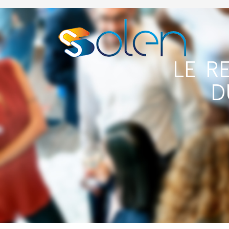
LE R
D