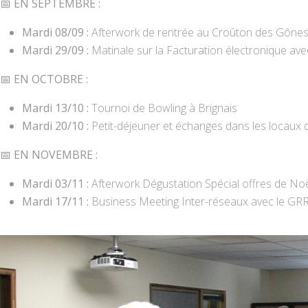
📅 EN SEPTEMBRE :
Mardi 08/09 :
Afterwork de rentrée au Croûton des Gône
Mardi 29/09 :
Matinale sur la Facturation électronique avec
📅 EN OCTOBRE :
Mardi 13/10 :
Tournoi de Bowling à Brignais
Mardi 20/10 :
Petit-déjeuner et échanges dans les locaux d
📅 EN NOVEMBRE :
Mardi 03/11 :
Afterwork Dégustation Spécial offres de No
Mardi 17/11 :
Business Meeting Inter-réseaux avec le GRR,