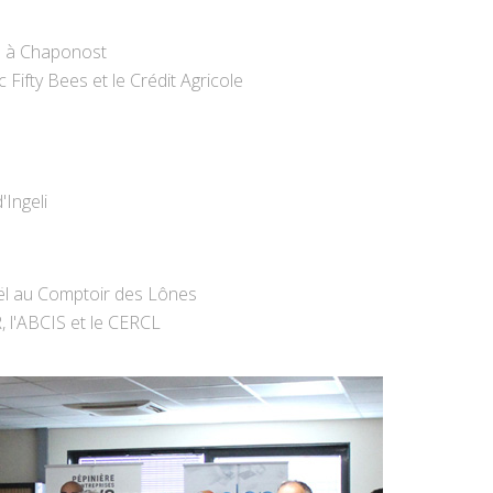
s à Chaponost
 Fifty Bees et le Crédit Agricole
'Ingeli
ël au Comptoir des Lônes
 l'ABCIS et le CERCL