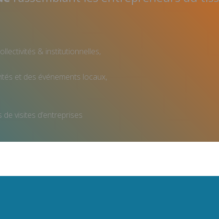
lectivités & institutionnelles,
ivités et des événements locaux,
s de visites d’entreprises